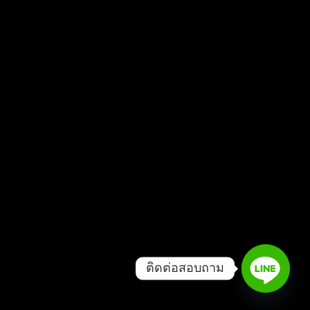
ติดต่อสอบถาม