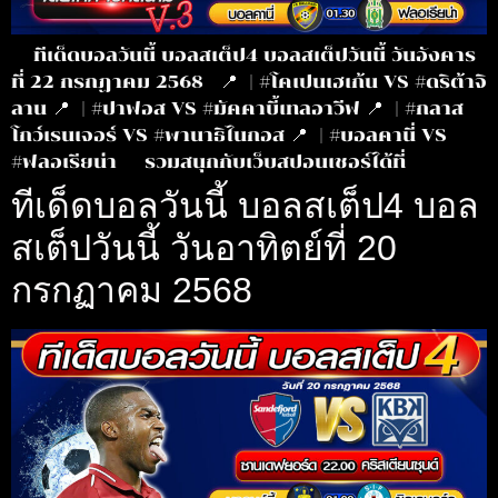
ทีเด็ดบอลวันนี้ บอลสเต็ป4 บอลสเต็ปวันนี้ วันอังคาร
ที่ 22 กรกฏาคม 2568 📍 | #โคเปนเฮเก้น VS #ดริต้าจิ
ลาน 📍 | #ปาฟอส VS #มัคคาบี้เทลอาวีฟ 📍 | #กลาส
โกว์เรนเจอร์ VS #พานาธิไนกอส 📍 | #บอลคานี่ VS
#ฟลอเรียน่า รวมสนุกกับเว็บสปอนเชอร์ได้ที่
ทีเด็ดบอลวันนี้ บอลสเต็ป4 บอล
สเต็ปวันนี้ วันอาทิตย์ที่ 20
กรกฏาคม 2568