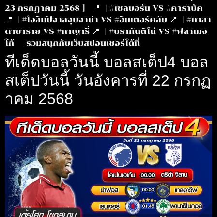
23 กรกฏาคม 2568 ] 📍 | #เชลบอร์น VS #คาราบัค
📍 | #โอลิมปิจาลจุบจาน่า VS #อินเตอร์คลับ 📍 | #กาลา
ตาซาราย VS #กาญารี่ 📍 | #บรากันติโน่ VS #ฟลาเมง
โก้ รวมสนุกกับเว็บสปอนเชอร์ได้ที่
ทีเด็ดบอลวันนี้ บอลสเต็ป4 บอล
สเต็ปวันนี้ วันอังคารที่ 22 กรกฏ
าคม 2568