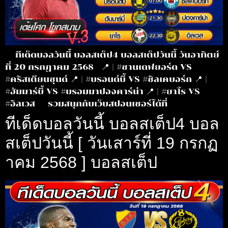
ทีเด็ดบอลวันนี้ บอลสเต็ป4 บอลสเต็ปวันนี้ วันอาทิตย์
ที่ 20 กรกฏาคม 2568 📍 | #ซานเดฟยอร์ด VS
#คริสเตียนซุนด์ 📍 | #บรอนด์บี้ VS #ซิลเคบอร์ก 📍 |
#ฮัมมาร์บี้ VS #บรอมมาปอจคาร์น่า 📍 | #ยาโร VS
#อิลเวส รวมสนุกกับเว็บสปอนเชอร์ได้ที่
ทีเด็ดบอลวันนี้ บอลสเต็ป4 บอล
สเต็ปวันนี้ [ วันเสาร์ที่ 19 กรกฏ
าคม 2568 ] บอลสเต็ป