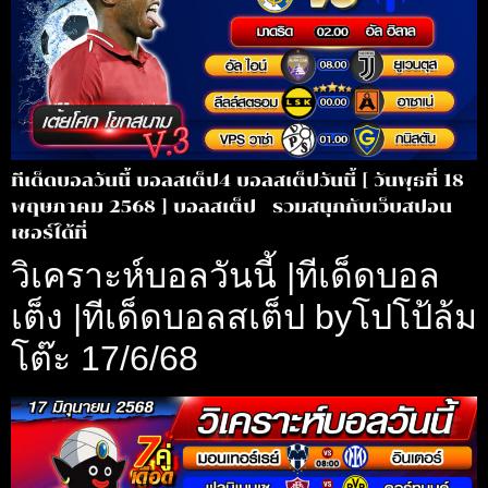
ทีเด็ดบอลวันนี้ บอลสเต็ป4 บอลสเต็ปวันนี้ [ วันพุธที่ 18
พฤษภาคม 2568 ] บอลสเต็ป รวมสนุกกับเว็บสปอน
เชอร์ได้ที่
วิเคราะห์บอลวันนี้ |ทีเด็ดบอล
เต็ง |ทีเด็ดบอลสเต็ป byโปโป้ล้ม
โต๊ะ 17/6/68