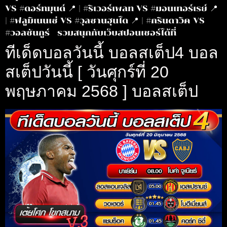
VS #ดอร์ทมุนด์ 📍 | #ริเวอร์เพลท VS #มอนเทอร์เรย์ 📍
| #ฟลูมิเนนเซ่ VS #วุลซานฮุนได 📍 | #กรินดาวิค VS
#วอลซันกูร์ รวมสนุกกับเว็บสปอนเชอร์ได้ที่
ทีเด็ดบอลวันนี้ บอลสเต็ป4 บอล
สเต็ปวันนี้ [ วันศุกร์ที่ 20
พฤษภาคม 2568 ] บอลสเต็ป