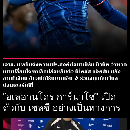
เอาละ เชลซีแจ้งความประสงค์ต่อบาเยิร์น มิวนิค ว่าพวก
เขาเปลี่ยนใจยกเลิกปล่อยยืมตัว นิโคลัส แจ็คสัน หลัง
จากที่เลียม ดีแลปได้รับบาดเจ็บ 🚫 ร่วมสนุกกับเว็บส
ปอนเชอร์ได้ที่
“อเลฮานโดร การ์นาโช่” เปิด
ตัวกับ เชลซี อย่างเป็นทางการ