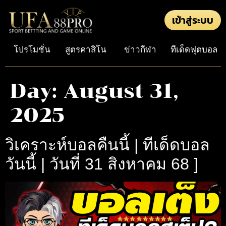
เข้าสู่ระบบ
โปรโมชั่น
สูตรคาสิโน
ข่าวกีฬา
ทีเด็ดฟุตบอล
Day:
August 31,
2025
วิเคราะห์บอลคืนนี้ | ทีเด็ดบอล
วันนี้ | วันที่ 31 สิงหาคม 68 ]