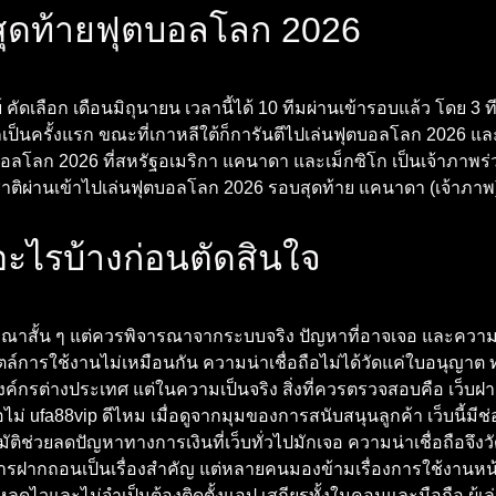
บสุดท้ายฟุตบอลโลก 2026
ดเลือก เดือนมิถุนายน เวลานี้ได้ 10 ทีมผ่านเข้ารอบแล้ว โดย 3 ท
็นครั้งแรก ขณะที่เกาหลีใต้ก็การันตีไปเล่นฟุตบอลโลก 2026 และถือเ
ตบอลโลก 2026 ที่สหรัฐอเมริกา แคนาดา และเม็กซิโก เป็นเจ้าภาพร่วม 
าติผ่านเข้าไปเล่นฟุตบอลโลก 2026 รอบสุดท้าย แคนาดา (เจ้าภาพ) เม
อะไรบ้างก่อนตัดสินใจ
าสั้น ๆ แต่ควรพิจารณาจากระบบจริง ปัญหาที่อาจเจอ และความคุ้ม
ล์การใช้งานไม่เหมือนกัน ความน่าเชื่อถือไม่ได้วัดแค่ใบอนุญาต 
รต่างประเทศ แต่ในความเป็นจริง สิ่งที่ควรตรวจสอบคือ เว็บฝากถอ
อไม่ ufa88vip ดีไหม เมื่อดูจากมุมของการสนับสนุนลูกค้า เว็บนี้ม
ช่วยลดปัญหาทางการเงินที่เว็บทั่วไปมักเจอ ความน่าเชื่อถือจึงว
รฝากถอนเป็นเรื่องสำคัญ แต่หลายคนมองข้ามเรื่องการใช้งานหน้าเว็
่โหลดไวและไม่จำเป็นต้องติดตั้งแอป เสถียรทั้งในคอมและมือถือ ผู้เ