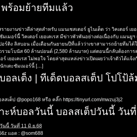
พร้อมย้ายทีมแล้ว
กสรายงานข่าวดีล่าสุดสำหรับ แมนเชสเตอร์ ยูไนเต็ด ว่า วิคเตอร์ เย
มเมอร์นี้ วิคเตอร์ เยอเคเรส มีข่าวพัวพันอย่างต่อเนื่องกับ แมนยู
สปอร์ติง ลิสบอน เมื่อเดือนกันยายนปีที่แล้วว่าเขาสามารถย้ายทีมได้ใน
วรวมโบนัส 60 ล้านปอนด์ (2,580 ล้านบาท) แต่ตอนนี้กลับต้องการค่
อร์ เยอเคเรส ไม่พอใจ โดยล่าสุดแหล่งข่าวเปิดเผยว่าเจ้าตัวได้แจ้ง
กเตะซัมเมอร์นี้ […]
็ดบอลเต็ง | ทีเด็ดบอลสเต็ป โปโป้ล
อลสเต็ป @popo168 หรือ คลิ๊ก https://tinyurl.com/mwzuj3j2
าะห์บอลวันนี้ บอลสเต็ปวันนี้ วันที
fi756z แอด : @som688