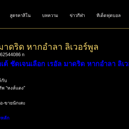
สูตรคาสิโน
บทความ
ข่าวกีฬา
ทีเด็ดฟุตบอล
 มาดริด หากอำลา ลิเวอร์พูล
เต้ ชัดเจนเลือก เรอัล มาดริด หากอำลา ลิเวอ
้กับ
ทัพ “หงส์แดง”
ื้อ-ขายนักเตะ
งหลัก