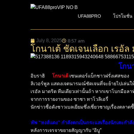
UFA88PRO
โปรโมชั่น
8:57 am
July 8, 2025
โกนาเต้ ชัดเจนเลือก เรอัล
โกนา
อิบราฮิ
ม่
า
โกนาเต้
เซนเตอร์แบ็กชาวฝรั่งเศสของ
ลิเวอร์พูล แสดงเจตนารมณ์ชัดเจนที่จะย้ายไปเล่นให
เรอัล มาดริด ทีมเดียวเท่านั้นถ้า หากเขาโบกมือลา
จากการรายงานของ ซาชา ทาโวลิเอรี่
นักข่าวชื่อดังชาวเบลเยียมซึ่งเชี่ยวชาญเรื่องตลาดซ
ทัพ “หงส์แดง” กำลังตกเป็นกระแสเรื่องนักเตะกำลั
หลังการเจรจาขยายสัญญากับ “อิบู”