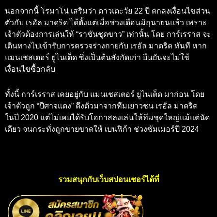
นอกจากนี้ โรมาโน่ เสริมว่า ดาวเตะวัย 22 ปี ตกลงเงื่อนไขส่วน
ตัวกับ เรอัล มาดริด ได้ตั้งแต่เมื่อช่วงเดือนมิถุนายนแล้ว เพราะ
เจ้าตัวต้องการเล่นให้ “ราชันชุดขาว” เท่านั้น โดย การ์เรราส จะ
เดินทางไปเข้ารับการตรวจร่างกายกับ เรอัล มาดริด ทันที หาก
แมนเชสเตอร์ ยูไนเต็ด ซึ่งเป็นต้นสังกัดเก่า ยืนยันจะไม่ใช้
เงื่อนไขซื้อกลับ
ทั้งนี้ การ์เรราส เคยอยู่กับ แมนเชสเตอร์ ยูไนเต็ด มาก่อน โดย
เจ้าตัวถูก “ปีศาจแดง” ดึงตัวมาจากทีมเยาวชน เรอัล มาดริด
ในปี 2020 แต่ไม่เคยได้รับโอกาสลงเล่นให้ทีมชุดใหญ่แม้แต่นัด
เดียว จนกระทั่งถูกขายขาดให้ เบนฟิก้า ช่วงซัมเมอร์ปี 2024
รวมสนุกกับเว็บสปอนเชอร์ได้ที่