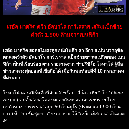
เรอัล มาดริด คว้า อัลบาโร การ์เรราส เสริมแบ็กซ้าย
ค่าตัว 1,900 ล้านจากเบนฟิก้า
เรอัล มาดริด ยอดสโมสรลูกหนังในศึก ลา ลีกา สเปน บรรลุข้อ
ตกลงคว้าตัว อัลบาโร การ์เรราส แบ็กซ้ายชาวสแปนิชของ เบน
ฟิก้า เป็นที่เรียบร้อย ตามรายงานจาก ฟาบริซิโอ โรมาโน่ ผู้สื่อ
ข่าวแวดวงฟุตบอลที่เชื่อถือได้ เมื่อวันพฤหัสบดีที่ 10 กรกฎาคม
ที่ผ่านมา
โรมาโน่ คอนเฟิร์มดีลนี้ผ่าน X พร้อมวลีเด็ด “เฮีย วี โก!” ( here
we go!) ว่า ทั้งสองสโมสรตกลงกันทางวาจาเรียบร้อย โดย
ค่าตัวของ การ์เรราส อยู่ที่ 50 ล้านยูโร (ประมาณ 1,900 ล้าน
บาท) ซึ่ง “ราชันชุดขาว” จะแบ่งจ่ายให้ “เหยี่ยวลิสบอน” เป็นงวด
งๆ