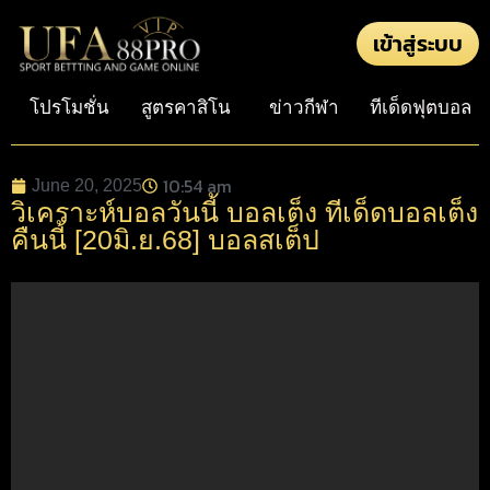
เข้าสู่ระบบ
โปรโมชั่น
สูตรคาสิโน
ข่าวกีฬา
ทีเด็ดฟุตบอล
10:54 am
June 20, 2025
วิเคราะห์บอลวันนี้ บอลเต็ง ทีเด็ดบอลเต็ง
คืนนี้ [20มิ.ย.68] บอลสเต็ป