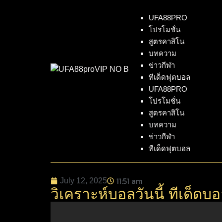
UFA88PRO
โปรโมชั่น
สูตรคาสิโน
บทความ
ข่าวกีฬา
ทีเด็ดฟุตบอล
UFA88PRO
โปรโมชั่น
สูตรคาสิโน
บทความ
ข่าวกีฬา
ทีเด็ดฟุตบอล
11:51 am
July 12, 2025
วิเคราะห์บอลวันนี้ ทีเด็ดบ