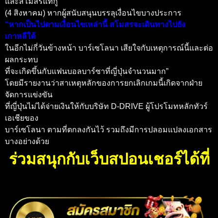
และสโมสรแทกู
(4 สิงหาคม) หากผู้สนับสนุนบรรลุเงื่อนไขบางประการ
“หากเป็นไปตามเงื่อนไขเหล่านี้ สโมสรจะเดินทางไปยัง
เกาหลีใต้
ในอีกไม่กี่วันข้างหน้า บาร์เซโลนา เสียใจกับเหตุการณ์นี้และต่อ
ผลกระทบ
ที่จะเกิดขึ้นกับแฟนบอลบาร์ซาที่ญี่ปุ่นจำนวนมาก”
โดยมีรายงานว่าสาเหตุหลักของการยกเลิกเกมนี้เกิดจากฝ่าย
จัดการแข่งขัน
ที่ญี่ปุ่นไม่ได้จ่ายเงินให้กับบริษัท D-DRIVE ผู้โปรโมทหลักทัวร์
เอเชียของ
บาร์เซโลนา ตามที่ตกลงกันไว้ รวมถึงมีการปลอมแปลงเอกสาร
บางอย่างด้วย
ร่วมสนุกกับเว็บสปอนเชอร์ได้ที่