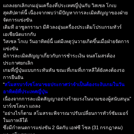
แถลงยกเลิกเกมอุ่นเครื่องที่ประเทศญี่ปุ่นกับ วิสเซล โกเบ
สุดสัปดาห์นี้ เนื่องจากพบว่ามีปัญหาการละเมิดสัญญาของฝ่าย
จัดการแข่งขัน
เดิมที อาซูลกรานา มีคิวลงอุ่นเครื่องประเดิมโปรแกรมทัวร์
เอเชียนัดแรกกับ
วิสเซล โกเบ วันอาทิตย์นี้ แต่มีเหตุวุ่นวายเกิดขึ้นเมื่อฝ่ายจัดการ
แข่งขัน
มีการละเมิดสัญญาเกี่ยวกับการชำระเงิน จนสโมสรต้อง
ประกาศยกเลิก
เกมที่ญี่ปุ่นแบบกระทันหัน ขณะที่เกมที่เกาหลีใต้ยังคงต้องรอ
การยืนยัน
“
สโมสรบาร์เซโลนาขอประกาศว่าจำเป็นต้องระงับเกมในวัน
อาทิตย์ที่ประเทศญี่ปุ่น
เนื่องจากการละเมิดสัญญาอย่างร้ายแรงในนามของผู้สนับสนุน”
บาร์เซโลนา แถลง
“อย่างไรก็ตาม สโมสรจะพิจารณาปรับเปลี่ยนการทัวร์ซัมเมอร์
ในเกาหลีใต้
ซึ่งมีกำหนดการแข่งขัน 2 นัดกับ เอฟซี โซล (31 กรกฎาคม)