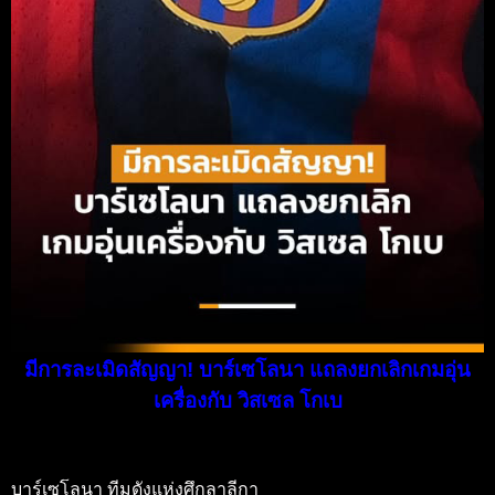
มีการละเมิดสัญญา! บาร์เซโลนา แถลงยกเลิกเกมอุ่น
เครื่องกับ วิสเซล โกเบ
บาร์เซโลนา ทีมดังแห่งศึกลาลีกา