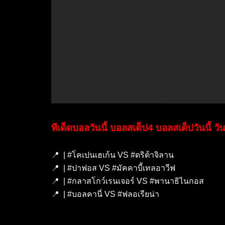
ทีเด็ดบอลวันนี้ บอลสเต็ป4 บอลสเต็ปวันนี้ 
📍 | #โคเปนเฮเก้น VS #ดริต้าจิลาน
📍 | #ปาฟอส VS #มัคคาบี้เทลอาวีฟ
📍 | #กลาสโกว์เรนเจอร์ VS #พานาธิไนกอส
📍 | #บอลคานี่ VS #ฟลอเรียน่า