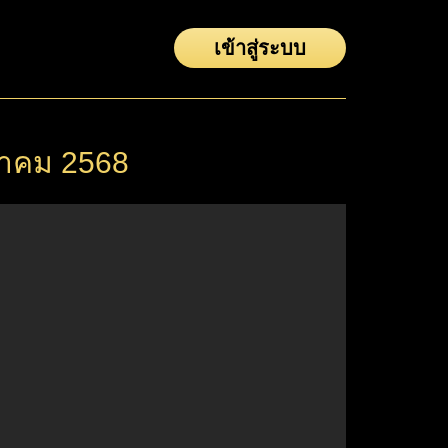
เข้าสู่ระบบ
กฏาคม 2568