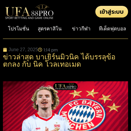
เข้าสู่ระบบ
โปรโมชั่น
สูตรคาสิโน
ข่าวกีฬา
ทีเด็ดฟุตบอล
1:14 pm
June 27, 2025
ข่าวล่าสุด บาเยิร์นมิวนิค ได้บรรลุข้อ
ตกลง กับ นิค โวลเทอเมด